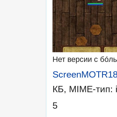
Нет версии с бо́
ScreenMOTR18
КБ, MIME-тип:
5