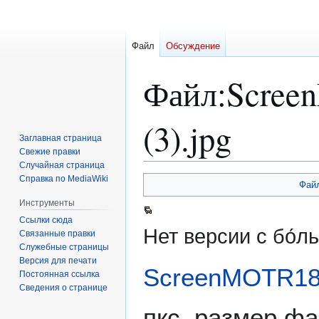
Файл
Обсуждение
Файл
:
Scree
(3).jpg
Заглавная страница
Свежие правки
Случайная страница
Справка по MediaWiki
Перейти
Перейти
Фай
к
к
Инструменты
навигации
поиску
Ссылки сюда
Нет версии с бо́
Связанные правки
Служебные страницы
Версия для печати
ScreenMOTR183
Постоянная ссылка
Сведения о странице
пкс, размер фа