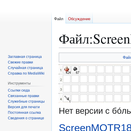
Файл
Обсуждение
Файл
:
Scree
Перейти
Перейти
Заглавная страница
Фай
к
к
Свежие правки
Случайная страница
навигации
поиску
Справка по MediaWiki
Инструменты
Ссылки сюда
Связанные правки
Служебные страницы
Версия для печати
Нет версии с бо́
Постоянная ссылка
Сведения о странице
ScreenMOTR18