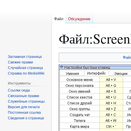
Файл
Обсуждение
Файл
:
Scree
Перейти
Перейти
Заглавная страница
Фай
к
к
Свежие правки
Случайная страница
навигации
поиску
Справка по MediaWiki
Инструменты
Ссылки сюда
Связанные правки
Служебные страницы
Версия для печати
Постоянная ссылка
Сведения о странице