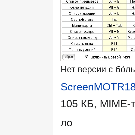
Нет версии с бо́
ScreenMOTR18
105 КБ, MIME-
ло