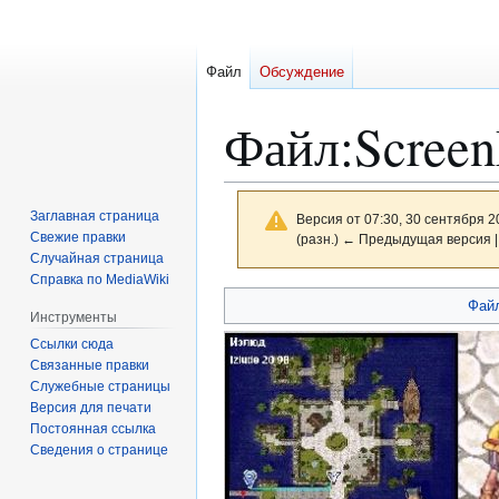
Файл
Обсуждение
Файл
:
Scree
Заглавная страница
Версия от 07:30, 30 сентября 2
Свежие правки
(разн.) ← Предыдущая версия |
Случайная страница
Справка по MediaWiki
Перейти
Перейти
Фай
Инструменты
к
к
Ссылки сюда
навигации
поиску
Связанные правки
Служебные страницы
Версия для печати
Постоянная ссылка
Сведения о странице