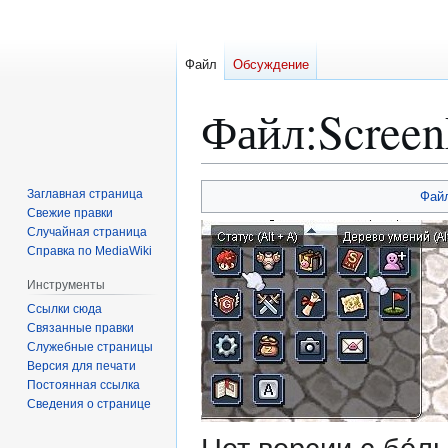
Файл
Обсуждение
Файл
:
Scree
Перейти
Перейти
Заглавная страница
Фай
к
к
Свежие правки
Случайная страница
навигации
поиску
Справка по MediaWiki
Инструменты
Ссылки сюда
Связанные правки
Служебные страницы
Версия для печати
Постоянная ссылка
Сведения о странице