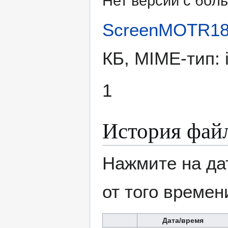
Нет версии с бо́
ScreenMOTR18
КБ, MIME-тип:
1
История фай
Нажмите на да
от того времен
Дата/время