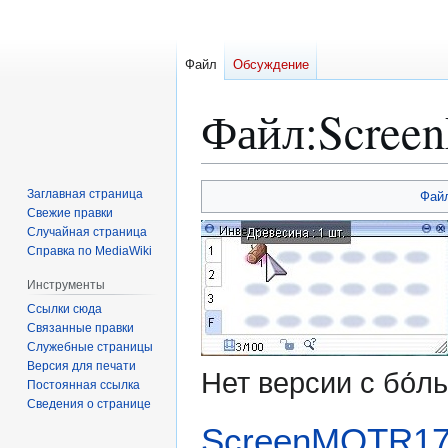
Файл
Обсуждение
Файл
:
Scree
Перейти
Перейти
Заглавная страница
Фай
к
к
Свежие правки
Случайная страница
навигации
поиску
Справка по MediaWiki
Инструменты
Ссылки сюда
Связанные правки
Служебные страницы
Версия для печати
Нет версии с бо́
Постоянная ссылка
Сведения о странице
ScreenMOTR17