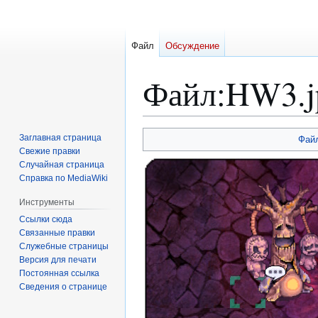
Файл
Обсуждение
Файл
:
HW3.j
Перейти
Перейти
Заглавная страница
Фай
к
к
Свежие правки
Случайная страница
навигации
поиску
Справка по MediaWiki
Инструменты
Ссылки сюда
Связанные правки
Служебные страницы
Версия для печати
Постоянная ссылка
Сведения о странице