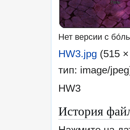
Нет версии с бо́
HW3.jpg
(515 ×
тип:
image/jpeg
HW3
История фай
Нажмите на да