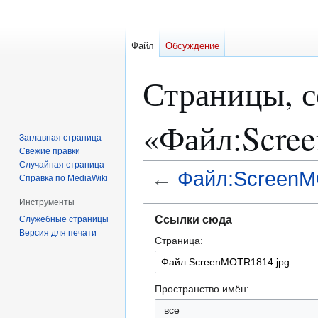
Файл
Обсуждение
Страницы, 
«Файл:Scre
Заглавная страница
Свежие правки
Случайная страница
←
Файл:ScreenM
Справка по MediaWiki
Инструменты
Перейти
Перейти
Ссылки сюда
Служебные страницы
к
к
Версия для печати
Страница:
навигации
поиску
Пространство имён:
все