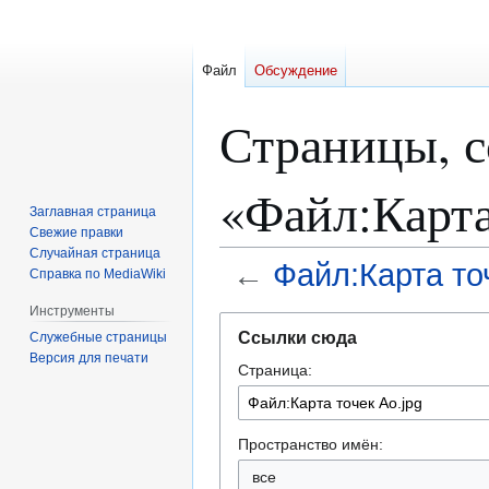
Файл
Обсуждение
Страницы, 
«Файл:Карта
Заглавная страница
Свежие правки
Случайная страница
←
Файл:Карта точ
Справка по MediaWiki
Инструменты
Перейти
Перейти
Ссылки сюда
Служебные страницы
к
к
Версия для печати
Страница:
навигации
поиску
Пространство имён:
все