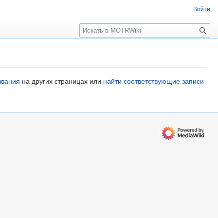
Войти
П
о
и
с
к
звания
на других страницах или
найти соответствующие записи