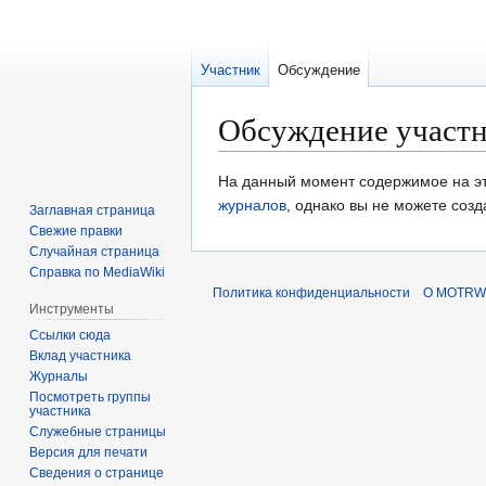
Участник
Обсуждение
Обсуждение участ
Перейти
Перейти
На данный момент содержимое на эт
к
к
журналов
, однако вы не можете созда
Заглавная страница
навигации
поиску
Свежие правки
Случайная страница
Справка по MediaWiki
Политика конфиденциальности
О MOTRWi
Инструменты
Ссылки сюда
Вклад участника
Журналы
Посмотреть группы
участника
Служебные страницы
Версия для печати
Сведения о странице