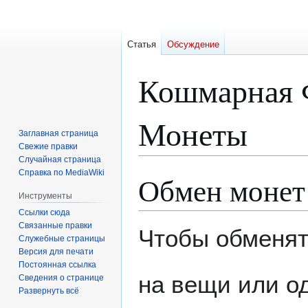
Статья
Обсуждение
Кошмарная 
Монеты
Заглавная страница
Свежие правки
Случайная страница
Справка по MediaWiki
Обмен монет
Перейти
Перейти
к
к
Инструменты
навигации
поиску
Ссылки сюда
Связанные правки
Чтобы обменя
Служебные страницы
Версия для печати
Постоянная ссылка
на вещи или о
Сведения о странице
Развернуть всё