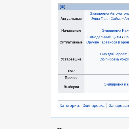
(
Ш
)
Экипировка Автоматон
Актуальные
Эдда Гласт Хайма
•
Ак
Начальные
Экипировка Райс
Самодельные щиты
•
Сп
Ситуативные
Оружие Тартаноса и бро
Пир для Героев:
Устаревшие
Экипировка Рокр
PvP
Прочее
Экипировка и 
Выборки
Категории
:
Экипировка
Зачарован