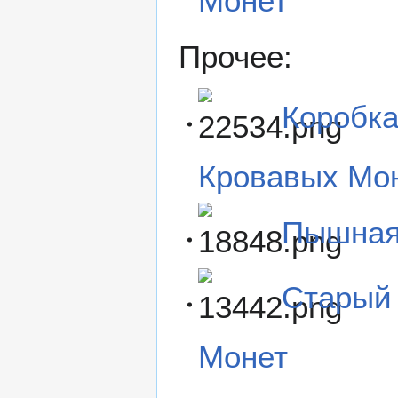
Монет
Прочее:
Коробка
Кровавых Мо
Пышная 
Старый 
Монет