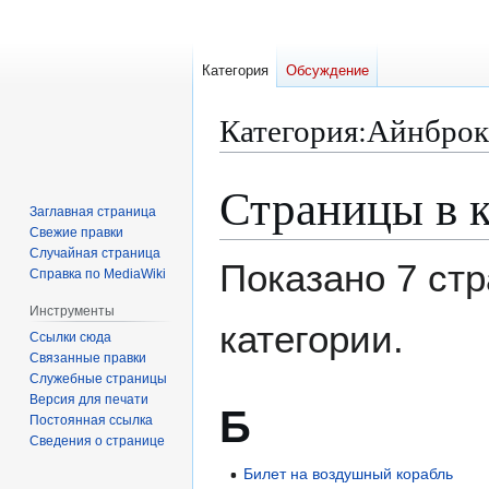
Категория
Обсуждение
Категория
:
Айнброк
Страницы в 
Перейти
Перейти
к
к
Заглавная страница
Свежие правки
навигации
поиску
Случайная страница
Показано 7 стр
Справка по MediaWiki
Инструменты
категории.
Ссылки сюда
Связанные правки
Служебные страницы
Версия для печати
Б
Постоянная ссылка
Сведения о странице
Билет на воздушный корабль