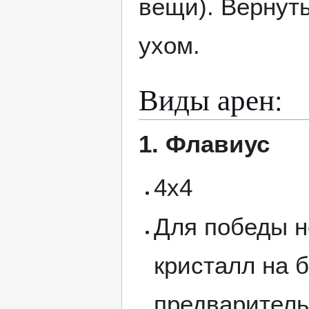
вещи). Вернуть
ухом.
Виды арен:
1. Флавиус
4х4
Для победы н
кристалл на б
предваритель