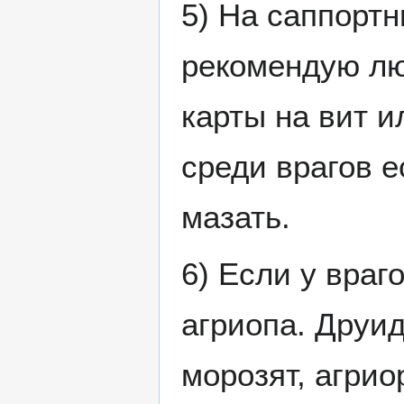
5) На саппортн
рекомендую лю
карты на вит и
среди врагов е
мазать.
6) Если у враг
агриопа. Друид 
морозят, агрио