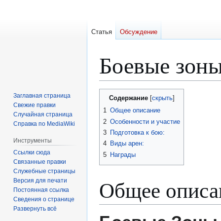
Статья
Обсуждение
Боевые зоны
Перейти
Перейти
Заглавная страница
Содержание
к
к
Свежие правки
1
Общее описание
Случайная страница
навигации
поиску
2
Особенности и участие
Справка по MediaWiki
3
Подготовка к бою:
Инструменты
4
Виды арен:
Ссылки сюда
5
Награды
Связанные правки
Служебные страницы
Общее описа
Версия для печати
Постоянная ссылка
Сведения о странице
Развернуть всё