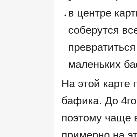
в центре кар
соберутся вс
превратиться
маленьких ба
На этой карте 
бафика. До 4го
поэтому чаще 
примерно на э