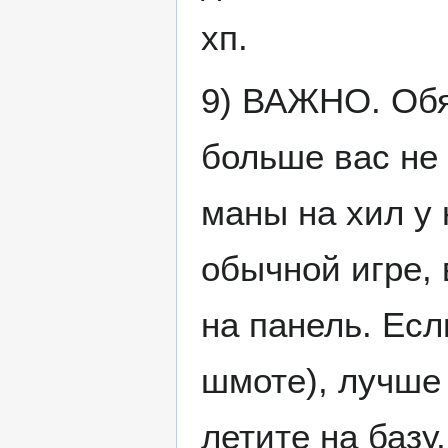
хп.
9) ВАЖНО. Обя
больше вас не 
маны на хил у 
обычной игре, 
на панель. Есл
шмоте), лучше 
летите на базу,